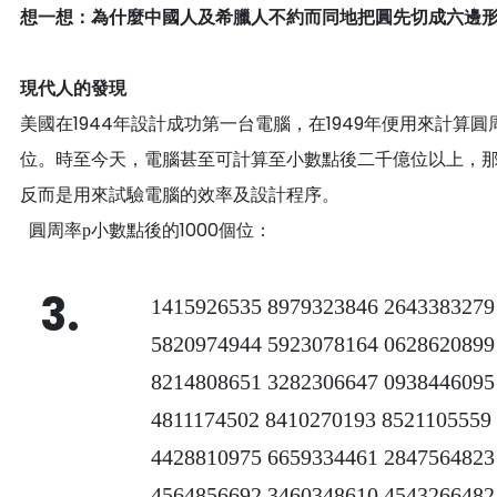
想一想：為什麼中國人及希臘人不約而同地把圓先切成六邊
現代人的發現
美國在
1944
年設計成功第一台電腦，在
1949
年便用來計算圓
位。時至今天，電腦甚至可計算至小數點後
二千億
位以上，
反而是用來試驗電腦的效率及設計程序
。
圓周率
小數點後的1000個位：
p
3.
1415926535 8979323846 2643383279
5820974944 5923078164 0628620899
8214808651 3282306647 0938446095
4811174502 8410270193 8521105559
4428810975 6659334461 2847564823
4564856692 3460348610 4543266482