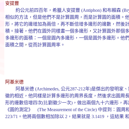
安提豐
約公元前四百年，希臘人安提豐 (Antiphon) 和布賴森 (B
相似的方法，但是他們不是計算圓周
，而
是計算圓的面積。
形，將它的邊增加為兩倍，再不斷倍增多邊形的邊數，然後
積。接著，他們在圓外同樣畫一個多邊形
，
又計算圓外那個
多邊形的面積：一個是圓內多邊形，一個是圓外多邊形。他
面積之間
，
從而計算圓周率
。
阿基米德
阿基米德 (Archimedes, 公元287-212年)是傑出
徽的相近，他同樣是計算多邊形的周界長度，然後求出圓周
形的邊數倍增四次(比劉徽少一次)，做出兩個九十六邊形，
《圓的測定》 (The Measurement of the Circle) 中提到
223/71。他將兩個數相加除以 2，結果就是 3.1419
，這結果
和