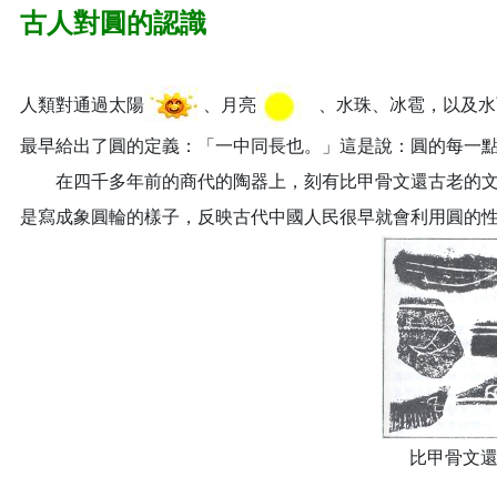
古人對圓的認識
人類對通過太陽
、月亮
、水珠、冰雹，以及水
最早給出了圓的定義：「一中同長也。」這是說：圓的每一點
在四千多年前的商代的陶器上，刻有比甲骨文還古老的文
是寫成象圓輪的樣子，反映古代中國人民很早就會利用圓的
比甲骨文