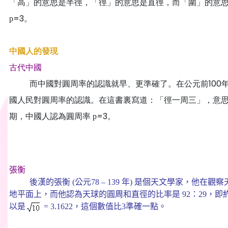
「高」的意思是半徑，「徑」的意思是直徑，而「圍」的意思
=3。
p
中國人的發現
古代中國
而中國對圓周率的認識就早、更準確了。在公元前100年 
國人民對圓周率的認識。在這書裏寫道：「徑一周三」，意
期，中國人認為圓周率
=3。
p
張衡
後漢的張衡 (公元78
–
139 年) 是個天文
學家，他在
觀察
地平面上，而他認為天球的圓周和直徑的比率是 92
：
29，即約
以是
= 3.1622，這個數值比3準確一點。