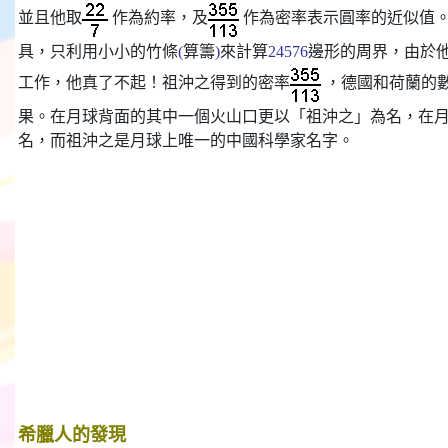
並且他取
作為約率，及
作為密率表示圓率的近似值
具，只利用小小的竹條
(
算籌
)
來計算
24576
邊形的周界，由於
工作，他真了不起！祖沖之得到的密率
，德國和荷蘭的
果。在月球背面的其中一個火山口更以「
祖沖之
」為名，在
名，而祖沖之是月球上唯一的中國科學家名字。
希
臘人的發現