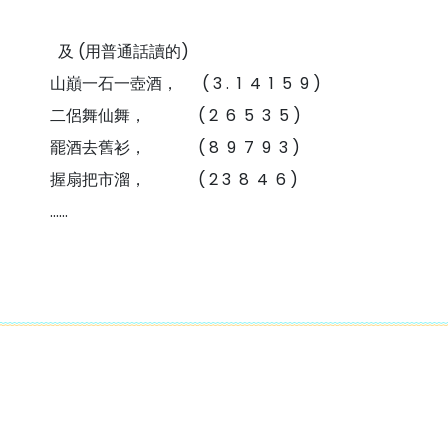
及 (用普通話讀的)
山巔一石一壺酒， (
3 . 1 4 1 5 9
)
二侶舞仙舞， (
2 6 5 3 5
)
罷酒去舊衫， (
8 9 7 9 3
)
握扇把市溜， (
2 3 8 4 6
)
......