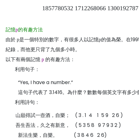
1857780532 1712268066 1300192787
記憶
的有趣方法
p
由於
是一個特別的數字，有很多人以記憶
的值為榮。在19
p
p
紀錄，而他更只背了九個多小時。
以下有兩個記憶
的有趣方法：
p
利用句子：
“Yes, I have a number.”
這句子代表了 3.1416
。為什麼
？數數每個英文字有多少個
利用詩句：
山巔得試一壺酒，自樂； (
3 . 1 4 1 5 9 2 6
)
吾生吾法，久之有新意， (
5 3 5 8 9 7 9 3 2
)
新法生樂，自樂。 ( 3 8 4 6 2 6)