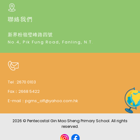
聯絡我們
新界粉嶺璧峰路四號
No.4, Pik Fung Road, Fanling, N.T.
Tel :
2670 0103
Fax︰
2668 5422
E-mail：
pgms_off@yahoo.com.hk
2026 © Pentecostal Gin Mao Sheng Primary School. All rights
reserved.