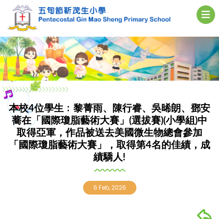
本校4位學生﹕黎菁雨、陳行睿、吳晞朗、鄧安
蕎在「國際瓊脂藝術大賽」(選拔賽)(小學組)中
取得亞軍，作品被送去美國微生物總會參加
「國際瓊脂藝術大賽」，取得第4名的佳績，成
績驕人!
6 Feb, 2026