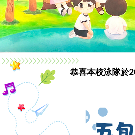
恭喜本校泳隊於20