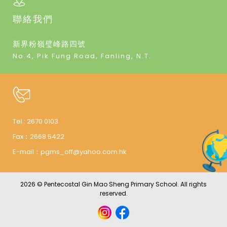
聯絡我們
新界粉嶺璧峰路四號
No.4, Pik Fung Road, Fanling, N.T.
Tel :
2670 0103
Fax︰
2668 5422
E-mail：
pgms_off@yahoo.com.hk
2026 © Pentecostal Gin Mao Sheng Primary School. All rights
reserved.