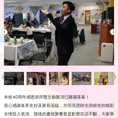
本校40周年感恩崇拜暨文藝匯演已圓滿落幕！
衷心感謝各界友好及家長蒞臨，共同見證師生與校友的精彩
全情投入表演。隨後的慶祝聚餐更是歡聲笑語不斷，大家舉