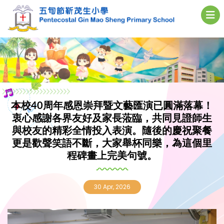
本校40周年感恩崇拜暨文藝匯演已圓滿落幕！
衷心感謝各界友好及家長蒞臨，共同見證師生
與校友的精彩全情投入表演。隨後的慶祝聚餐
更是歡聲笑語不斷，大家舉杯同樂，為這個里
程碑畫上完美句號。
30 Apr, 2026