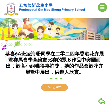
恭喜6A班凌海珊同學在二零二四年香港花卉展
覽賽馬會學童繪畫比賽的眾多作品中突圍而
出，於高小組獲得嘉許獎，她的作品會於花卉
展覽中展出，供遊人欣賞。
1 May, 2024