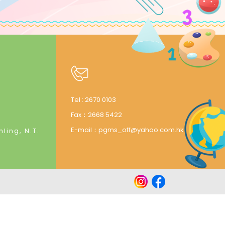
Tel :
2670 0103
Fax︰
2668 5422
E-mail：
pgms_off@yahoo.com.hk
ling, N.T.