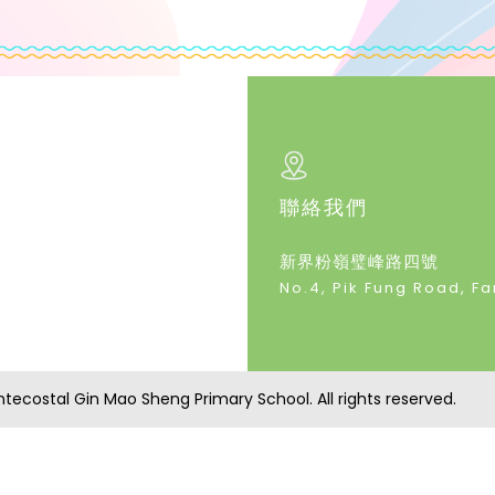
聯絡我們
新界粉嶺璧峰路四號
No.4, Pik Fung Road, Fan
tecostal Gin Mao Sheng Primary School. All rights reserved.